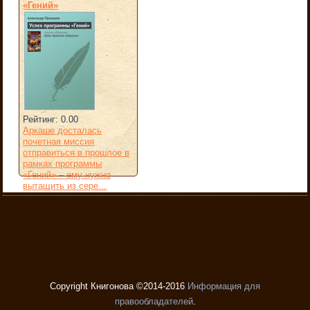
«Гений»
Рейтинг: 0.00
Аркаше досталась
почетная миссия
отправиться в прошлое в
рамках программы
«Гений» – ему нужно
вытащить из сере...
Copyright Книгонова ©2014-2016
Информация для
правообладателей
.