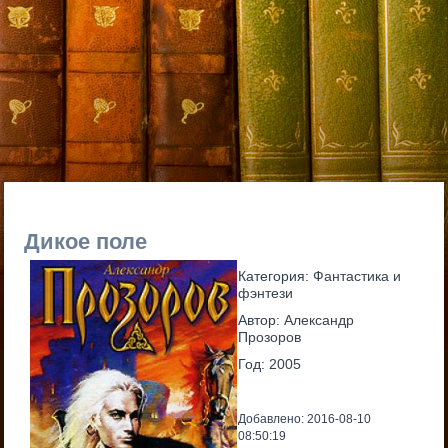
Дикое поле
Категория:
Фантастика и
фэнтези
Автор:
Александр
Прозоров
Год:
2005
Добавлено: 2016-08-10
08:50:19