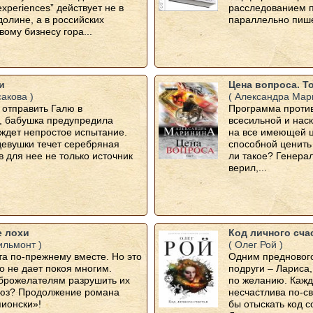
experiences” действует не в
расследованием п
олине, а в российских
параллельно пиш
вому бизнесу гора...
и
Цена вопроса. Т
сакова )
( Александра Мар
 отправить Галю в
Программа проти
, бабушка предупредила
всесильной и нас
е ждет непростое испытание.
на все имеющей ц
девушки течет серебряная
способной ценить
в для нее не только источник
ли такое? Генера
верил,...
 лохи
Код личного сча
ильмонт )
( Олег Рой )
а по-прежнему вместе. Но это
Одним предновог
о не дает покоя многим.
подруги – Лариса
оброжелателям разрушить их
по желанию. Кажд
юз? Продолжение романа
несчастлива по-св
ионски»!
бы отыскать код с