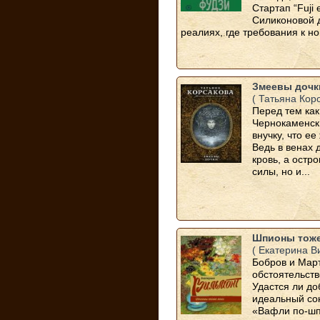
Стартап “Fuji 
Силиконовой д
реалиях, где требования к но
Змеевы дочк
( Татьяна Кор
Перед тем как
Чернокаменск
внучку, что е
Ведь в венах 
кровь, а остро
силы, но и...
Шпионы тоже
( Екатерина В
Бобров и Март
обстоятельств
Удастся ли д
идеальный со
«Вафли по-шп