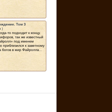
ждение. Том 3
 )
огда-то подходит к концу.
кифоров, так же известный
айролл» под именем
ю приблизился к заветному
 богов в мир Файролла...