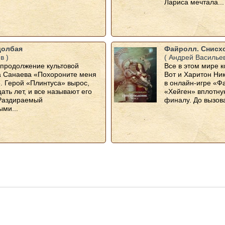
Лариса мечтала...
долбая
Файролл. Снисхо
в )
( Андрей Васильев
 продолжение культовой
Все в этом мире к
а Санаева «Похороните меня
Вот и Харитон Ни
. Герой «Плинтуса» вырос,
в онлайн-игре «Ф
ать лет, и все называют его
«Хейген» вплотну
Раздираемый
финалу. До вызова
ми...