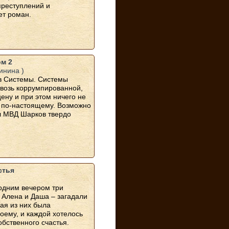
реступлений и
ет роман.
ом 2
инина )
в Системы. Системы
квозь коррумпированной,
ену и при этом ничего не
 по-настоящему. Возможно
л МВД Шарков твердо
стья
одним вечером три
, Алена и Даша – загадали
ая из них была
оему, и каждой хотелось
обственного счастья.