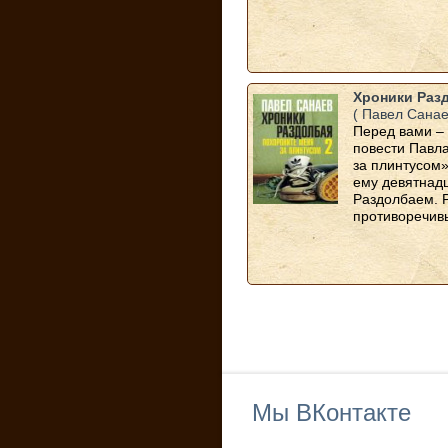
Хроники Раз
( Павел Санае
Перед вами –
повести Павл
за плинтусом»
ему девятнадц
Раздолбаем. 
противоречивы
Мы ВКонтакте