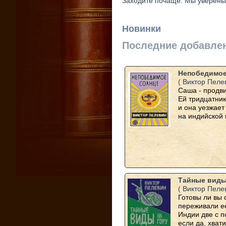
Заходите почаще. Мы уверены,
Новинки
Последние добавле
Непобедимое
( Виктор Пеле
Саша - продви
Ей тридцатник
и она уезжает
на индийской 
Тайные виды
( Виктор Пеле
Готовы ли вы 
переживали ее
Индии две с п
если да, хвати