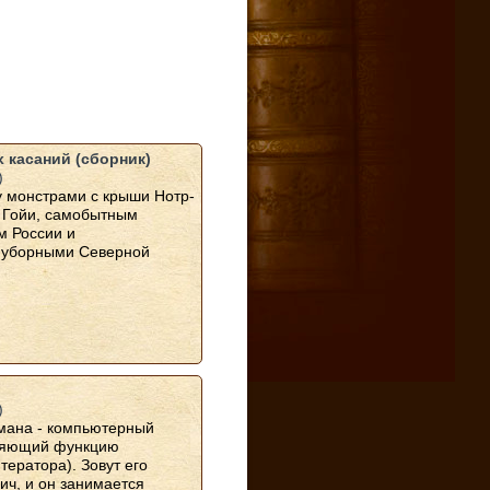
х касаний (сборник)
)
у монстрами с крыши Нотр-
 Гойи, самобытным
м России и
 уборными Северной
)
мана - компьютерный
няющий функцию
тератора). Зовут его
ч, и он занимается