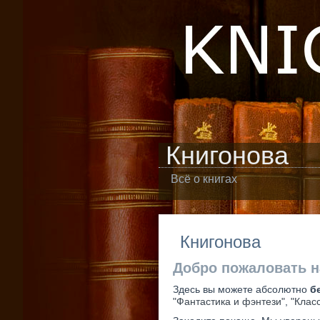
Книгонова
Всё о книгах
Книгонова
Добро пожаловать н
Здесь вы можете абсолютно
б
"Фантастика и фэнтези"
,
"Клас