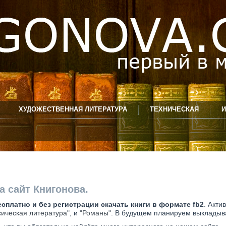
ХУДОЖЕСТВЕННАЯ ЛИТЕРАТУРА
ТЕХНИЧЕСКАЯ
И
а сайт Книгонова.
есплатно и без регистрации скачать книги в формате fb2
. Акт
сическая литература"
, и
"Романы"
. В будущем планируем выкладыва