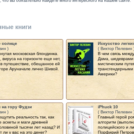
 что вы обязательно найдёте много интересного на нашем сайте.
нные книги
 солнце
Искусство легки
вин )
( Виктор Пелевин 
нутая московская блондинка.
В чем связь межд
, вируса на горизонте еще нет,
Дама, шедеврами
 в путешествие, обещанное ей
мистическим путе
горе Аруначале лично Шивой.
трансгендерными
Америки?
 на гору Фудзи
iPhuck 10
вин )
( Виктор Пелевин 
ощутить реальность так, как
Главный герой ро
 аскеты и маги древней
алгоритм (выпол
оловиной тысячи лет назад? И
полицейского и ли
т ли у вас на это денег?
Порфирий Петрови