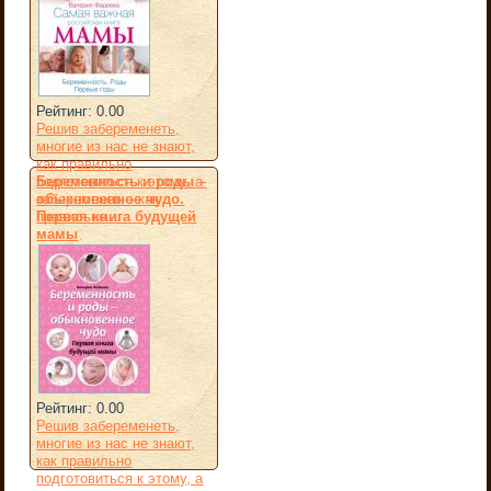
Рейтинг: 0.00
Решив забеременеть,
многие из нас не знают,
как правильно
Беременность и роды –
подготовиться к этому, а
обыкновенное чудо.
забеременев – как
Первая книга будущей
правильно...
мамы
Рейтинг: 0.00
Решив забеременеть,
многие из нас не знают,
как правильно
подготовиться к этому, а