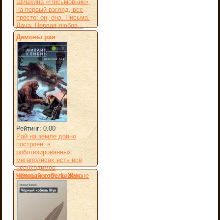
Шишкина «Письмовник»,
на первый взгляд, все
просто: он, она. Письма.
Дача. Первая любов...
Демоны рая
Рейтинг: 0.00
Рай на земле давно
построен: в
роботизированных
мегаполисах есть всё
необходимое
Чёрный кобель Жук
человечеству. Горожане
не пре...