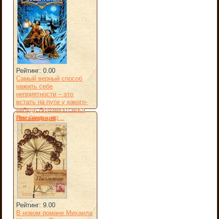
Рейтинг: 0.00
Самый верный способ
нажить себе
неприятности – это
встать на пути у какого-
нибудь безумного мага
или банды, пр...
Письмовник
Рейтинг: 9.00
В новом романе Михаила