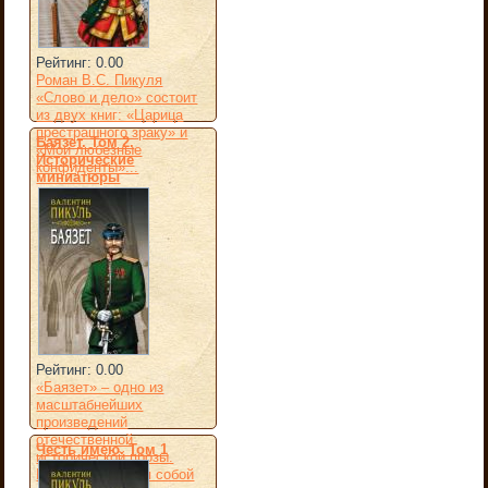
Рейтинг: 0.00
Роман В.С. Пикуля
«Слово и дело» состоит
из двух книг: «Царица
престрашного зраку» и
Баязет. Том 2.
«Мои любезные
Исторические
конфиденты»...
миниатюры
Рейтинг: 0.00
«Баязет» – одно из
масштабнейших
произведений
отечественной
Честь имею. Том 1
исторической прозы.
Книга, являющая собой