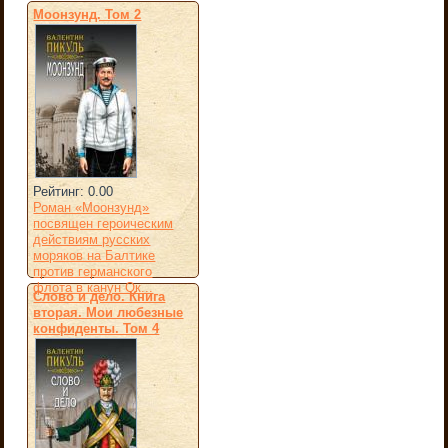
Моонзунд. Том 2
Рейтинг: 0.00
Роман «Моонзунд»
посвящен героическим
действиям русских
моряков на Балтике
против германского
флота в канун Ок...
Слово и дело. Книга
вторая. Мои любезные
конфиденты. Том 4