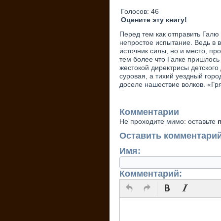
Голосов:
46
Оцените эту книгу!
Перед тем как отправить Галю 
непростое испытание. Ведь в в
источник силы, но и место, п
тем более что Галке пришлось 
жестокой директрисы детского 
суровая, а тихий уездный гор
доселе нашествие волков. «Гря
Комментарии
Не проходите мимо: оставьте
Оставить комментари
Имя:
Комментарий: