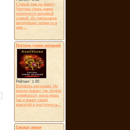
Старый дом на берегу
Чертова озера давно
пользуется недоброй
славой. Из смельчаков,
рискнувших провести в
нем ...
Паутина чужих желаний
Рейтинг: 1.00
Воровать нехорошо. Но
иногда бывает так трудно
удержаться, когда вещь
так и манит своей
красотой и доступность...
Сердце зверя