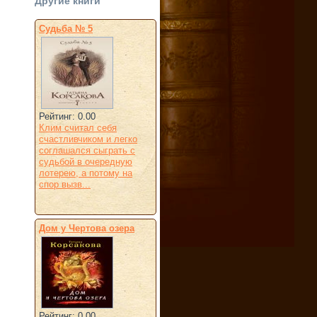
Другие книги
Судьба № 5
Рейтинг: 0.00
Клим считал себя
счастливчиком и легко
соглашался сыграть с
судьбой в очередную
лотерею, а потому на
спор вызв...
Дом у Чертова озера
Рейтинг: 0.00