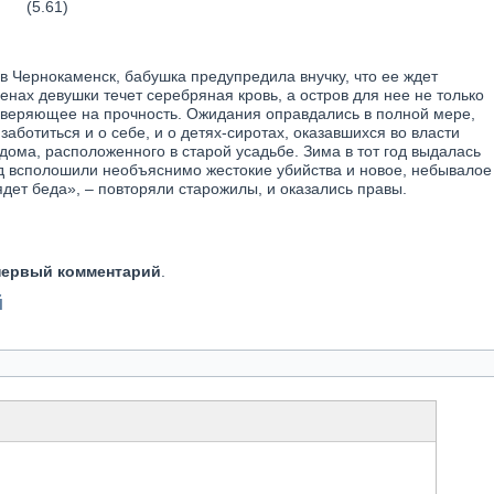
(5.61)
в Чернокаменск, бабушка предупредила внучку, что ее ждет
енах девушки течет серебряная кровь, а остров для нее не только
роверяющее на прочность. Ожидания оправдались в полной мере,
заботиться и о себе, и о детях-сиротах, оказавшихся во власти
дома, расположенного в старой усадьбе. Зима в тот год выдалась
од всполошили необъяснимо жестокие убийства и новое, небывалое
дет беда», – повторяли старожилы, и оказались правы.
первый комментарий
.
й