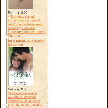
Рейтинг: 0.00
«Помнишь, как мы
встретились в первый
раз? В кафе Дома кино.
Меня туда привел
сценарист Валька Шварц.
После св...
Ни с тобой, ни без тебя
(сборник)
Рейтинг: 0.00
История мужчины и
женщины. История
непростых отношений,
растянувшихся даже не