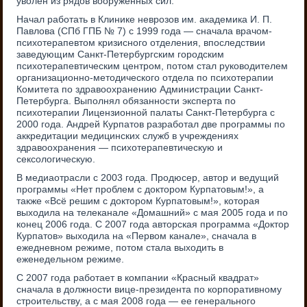
уволен из рядов вооружённых сил.
Начал работать в Клинике неврозов им. академика И. П.
Павлова (СПб ГПБ № 7) с 1999 года — сначала врачом-
психотерапевтом кризисного отделения, впоследствии
заведующим Санкт-Петербургским городским
психотерапевтическим центром, потом стал руководителем
организационно-методического отдела по психотерапии
Комитета по здравоохранению Администрации Санкт-
Петербурга. Выполнял обязанности эксперта по
психотерапии Лицензионной палаты Санкт-Петербурга с
2000 года. Андрей Курпатов разработал две программы по
аккредитации медицинских служб в учреждениях
здравоохранения — психотерапевтическую и
сексологическую.
В медиаотрасли с 2003 года. Продюсер, автор и ведущий
программы «Нет проблем с доктором Курпатовым!», а
также «Всё решим с доктором Курпатовым!», которая
выходила на телеканале «Домашний» с мая 2005 года и по
конец 2006 года. С 2007 года авторская программа «Доктор
Курпатов» выходила на «Первом канале», сначала в
ежедневном режиме, потом стала выходить в
еженедельном режиме.
С 2007 года работает в компании «Красный квадрат»
сначала в должности вице-президента по корпоративному
строительству, а с мая 2008 года — ее генерального