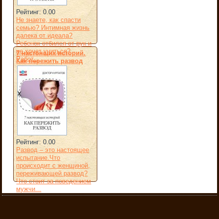
Рейтинг: 0.00
Не знаете, как спасти
семью? Интимная жизнь
далека от идеала?
Ребенок отбился от рук и
не хочет учиться?
7 настоящих историй.
Работ...
Как пережить развод
Рейтинг: 0.00
Развод – это настоящее
испытание.Что
происходит с женщиной,
переживающей развод?
Что стоит за поведением
мужчи...