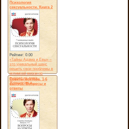
Психология
сексуальности. Книга 2
Рейтинг: 0.00
«Тайны Адама и Евы» –
это уникальный шанс
решить свои проблемы в
интимной жизни не
выходя из дома.
Советы доктора. 1-6
Женщинам и ...
выпуск. Вопросы и
ответы