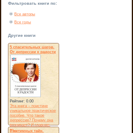
Фильтровать книги по:
Все авторы
Все годы
Другие книги
5 спасительных шагов.
От депрессии к радости
Рейтинг: 0.00
Эта книга – поистине
уникальное практическое
пособие. Что такое
депрессия? Почему она
возникает? И главное:
ка...
7 интимных тайн.