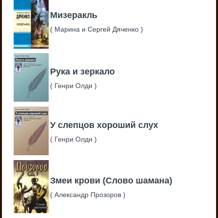
Мизеракль
(
Марина и Сергей Дяченко
)
Рука и зеркало
(
Генри Олди
)
У слепцов хороший слух
(
Генри Олди
)
Змеи крови (Слово шамана)
(
Александр Прозоров
)