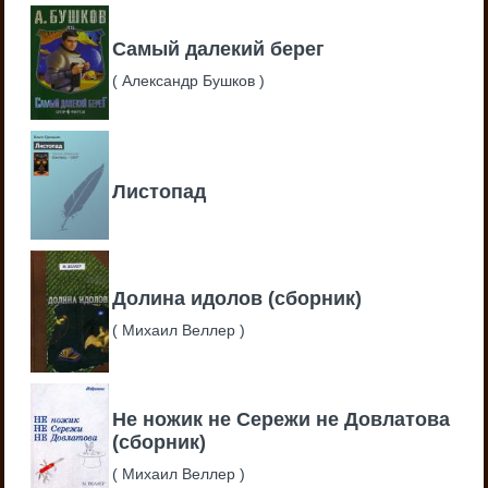
Самый далекий берег
(
Александр Бушков
)
Листопад
Долина идолов (сборник)
(
Михаил Веллер
)
Не ножик не Сережи не Довлатова
(сборник)
(
Михаил Веллер
)