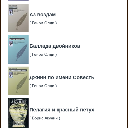
Аз воздам
(
Генри Олди
)
Баллада двойников
(
Генри Олди
)
Джинн по имени Совесть
(
Генри Олди
)
Пелагия и красный петух
(
Борис Акунин
)